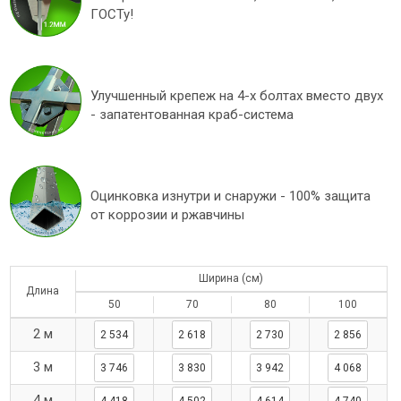
ГОСТу!
Улучшенный крепеж на 4-х болтах вместо двух
- запатентованная краб-система
Оцинковка изнутри и снаружи - 100% защита
от коррозии и ржавчины
Ширина (см)
Длина
50
70
80
100
2 м
2 534
2 618
2 730
2 856
3 м
3 746
3 830
3 942
4 068
4 м