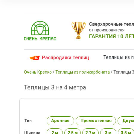
Теплицы из 
Распродажа теплиц
Очень Крепко
/
Теплицы из поликарбоната
/
Теплицы 3
Теплицы 3 на 4 метра
Арочная
Прямостенная
Двус
Тип
2 м
2,5 м
2,7 м
3 м
3,5 м
Ширина