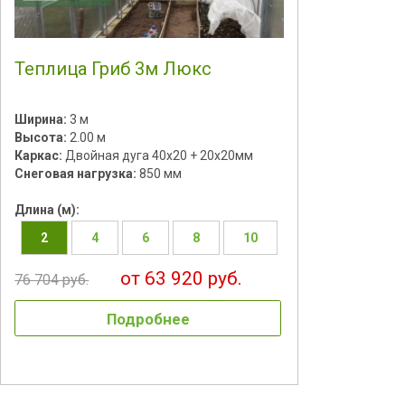
Теплица Гриб 3м Люкс
Ширина:
3 м
Высота:
2.00 м
Каркас:
Двойная дуга 40х20 + 20х20мм
Снеговая нагрузка:
850 мм
Длина (м):
2
4
6
8
10
от 63 920 руб.
76 704 руб.
Подробнее