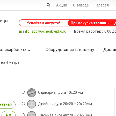
Акции
О заводе
Галерея
Успейте в августе
!
При покупке теплицы — д
info_spb@ochenkrepko.ru
Время работы:
с 0:00 д
поликарбоната
Оборудование в теплицу
Доста
 на 4 метра
Одинарная дуга 40х20 мм
Двойная дуга 20х20 + 20х20мм
катная
4 м
Двойная дуга 40х20 + 20х20мм