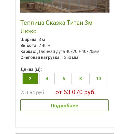
Теплица Сказка Титан 3м
Люкс
Ширина:
3 м
Высота:
2.40 м
Каркас:
Двойная дуга 40x20 + 40х20мм
Снеговая нагрузка:
1350 мм
Длина (м):
2
4
6
8
10
от 63 070 руб.
75 684 руб.
Подробнее