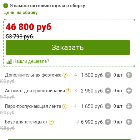
Я самостоятельно сделаю сборку
Цены на сборку
46 800 руб
53 793 руб.
Заказать
Нашли дешевле?
-
+
1 500 руб.
Дополнительная форточка
1
0
шт.
?
800 руб.
-
+
2 950 руб.
Автомат для проветривания
3
0
шт.
?
250 руб.
-
+
1 650 руб.
Паро-пропускающая лента
1
0
шт.
?
980 руб.
-
+
6 990 руб.
Брус для теплицы от
7
0
шт.
?
988 руб.