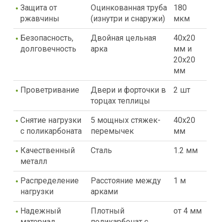
Защита от
Оцинкованная труба
180
ржавчины
(изнутри и снаружи)
мкм
Безопасность,
Двойная цельная
40х20
долговечность
арка
мм и
20х20
мм
Проветривание
Двери и форточки в
2 шт
торцах теплицы
Снятие нагрузки
5 мощных стяжек-
40х20
с поликарбоната
перемычек
мм
Качественный
Сталь
1.2 мм
металл
Распределение
Расстояние между
1 м
нагрузки
арками
Надежный
Плотный
от 4 мм
материал
поликарбонат с