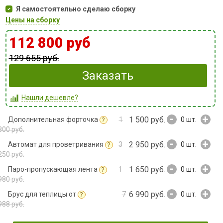
Я самостоятельно сделаю сборку
Цены на сборку
112 800 руб
129 655 руб.
Заказать
Нашли дешевле?
-
+
1 500 руб.
Дополнительная форточка
1
0
шт.
?
800 руб.
-
+
2 950 руб.
Автомат для проветривания
3
0
шт.
?
250 руб.
-
+
1 650 руб.
Паро-пропускающая лента
1
0
шт.
?
980 руб.
-
+
6 990 руб.
Брус для теплицы от
7
0
шт.
?
988 руб.