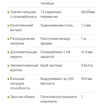
теплицы
Снятие нагрузки
12 надёжных
40х20мм
с поликарбоната
перемычек
Качественный
Оцинкованная сталь
1.2 мм
металл
Распределение
Расстояние между
1 м
нагрузки
арками
Дополнительная
Поликарбонат с УФ
от 4 мм
защита
защитой
Запатентованный
Краб-система
4 болта
крепеж
Большая
Выдерживает до 250
250 мм
несущая
мм снега
способность
Простая сборка
Понятная инструкция в
1
комплекте